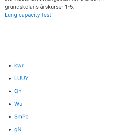
grundskolans årskurser 1-5.
Lung capacity test
kwr
LUUY
Qh
Wu
SmPe
gN